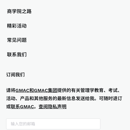
商学院之路
精彩活动
常见问题
联系我们
订阅我们
请将
GMAC和GMAC集团
提供的有关管理学教育、考试、
活动、产品和其他服务的最新信息发送给我。可随时退订
或
联系GMAC
。
查阅隐私声明