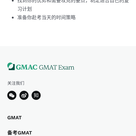
找到你的优势和需要攻克的要点，制定适合自己的复
习计划
准备你赴考当天的时间策略
关注我们
GMAT
备考GMAT