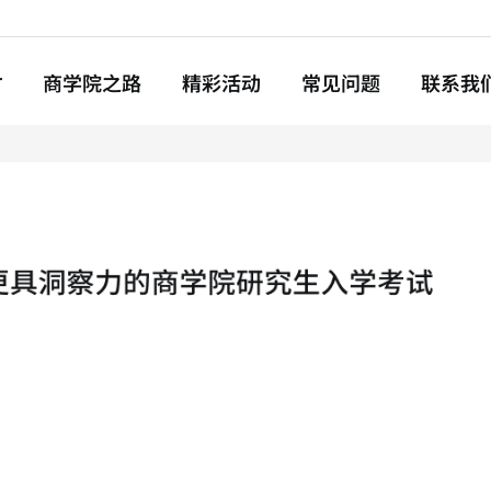
ba.com
T
商学院之路
精彩活动
常见问题
联系我
申请指南
文书撰写
面试须知
推荐信准备
简历技巧
奖学金&费用
入学考试