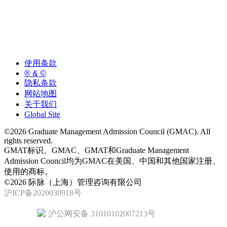
使用条款
® & ©
隐私条款
网站地图
关于我们
Global Site
©2026 Graduate Management Admission Council (GMAC). All
rights reserved.
GMAT标识、GMAC、GMAT和Graduate Management
Admission Council均为GMAC在美国、中国和其他国家注册、
使用的商标。
©2026 际脉（上海）管理咨询有限公司
沪ICP备2020030918号
沪公网安备 31010102007213号