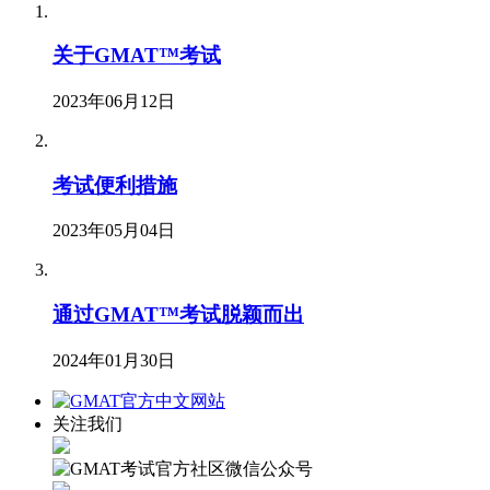
关于GMAT™考试
2023年06月12日
考试便利措施
2023年05月04日
通过GMAT™考试脱颖而出
2024年01月30日
关注我们