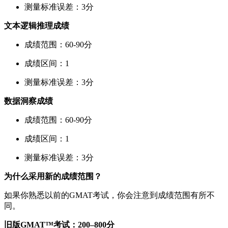
测量标准误差：3分
文本逻辑推理成绩
成绩范围：60-90分
成绩区间：1
测量标准误差：3分
数据洞察成绩
成绩范围：60-90分
成绩区间：1
测量标准误差：3分
为什么采用新的成绩范围？
如果你熟悉以前的GMAT考试，你会注意到成绩范围有所不
同。
旧版GMAT™考试：200–800分