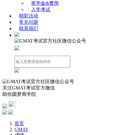
奖学金&费用
入学考试
精彩活动
常见问题
联系我们
关注GMAT考试官方微信
助你圆梦商学院
首页
GMAT