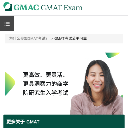
为什么参加GMAT考试？
GMAT考试公平可靠
更多关于 GMAT