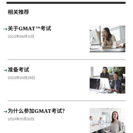
相关推荐
关于GMAT™考试
2023年06月12日
准备考试
2023年04月29日
为什么参加GMAT考试？
2024年01月30日