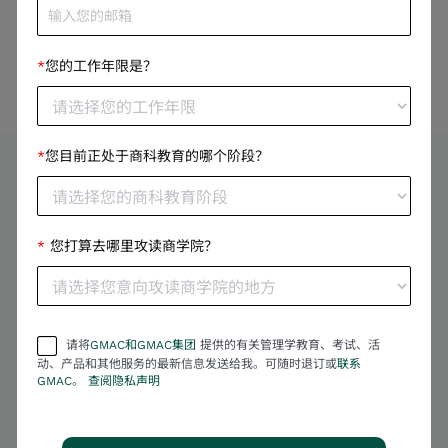
*
您的工作年限是？
*
您目前正处于商科教育的哪个阶段？
*
您打算去哪里攻读商学院？
关注我们
请将
GMAC和GMAC集团
提供的有关管理学教育、考试、活
动、产品和其他服务的最新信息发送给我。可随时退订或
联系
GMAT
GMAC
。
查阅隐私声明
备考GMAT