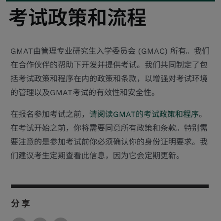
考试政策和流程
GMAT由管理专业研究生入学委员会 (GMAC) 所有。我们
在合作伙伴的帮助下开发并提供考试。我们共同制定了包
括考试政策和程序在内的政策和条款，以增强对考试环境
的管理以及GMAT考试的有效性和安全性。
在报名参加考试之前，
请阅读GMAT的考试政策和程序
。
在考试开始之前，你将需要同意所有政策和条款。特别需
要注意的是参加考试前你必须确认你的身份证明要求。我
们建议考生定期查看此信息，因为它会定期更新。
分享