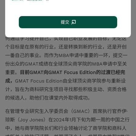
Sixuan认为在MBA申请中脱颖而出的关键是抱有一个比较
开放的心态，综合考虑自己的现状和自己未来想要实现的
提交
目标。重要的是在申请中强调这个课程和你的适配度，如
何通过学习提升自己，实现自己职业发展的目标，无论这
个目标是在原有的行业，还是转换到新的行业，还是开创
一番自己的事业。而作为MBA申请中重要的一环，提交一
份出众的GMAT成绩在全球顶尖商学院的MBA申请中至关
重要。
目前
GMAT
向
GMAT Focus Edition
的过渡已经完
成，
GMAT Focus Edition由全球顶尖商学院参与重新设
计，旨在为商科研究生项目寻找那些积极主动、资质合格
的候选人，助他们在课堂内外取得成功。
在管理专业研究生入学委员会（GMAC）首席执行官乔伊·
琼斯（Joy Jones）在2024年1月下旬为期一周的中国之行
中，她与商学院院长们和行业领袖讨论了商学院和商科人