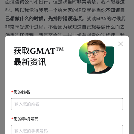
面试咨询公司和投行，但是我当时非常清楚，我不想要这
些。所以我觉得我第一个给大家的建议就是
当你不知道自
己想做什么的时候，先排除错误选项。
就读MBA的时候我
非常享受这个过程，不会因为我知道自己想要做什么而去
偏重选择课程，我甚至会选一些非常有创意的选修课。我
记得当时有一个叫leadership through humanity的课，
当时教授会通过音乐、建筑和历史的角度来授课。这些课
程点点滴滴地启发我自己去了解我真正想要做什么。”
而作为刚开学三个月的Oxford Saïd MBA 24级在读学
生，China Youth of Tomorrow联合创始人Cora认
为，“我觉得我自己整体来讲也是在不断去挖掘自己和探索
*
您的姓名
未来的一个过程中。我的从业经历我觉得比较非传统，就
是大家听完会觉得说你好像跳了好几个不同的领域。但是
从我自己来讲，我觉得还是合理的。我最开始是在法律行
*
您的手机号码
业，我在中国和美国读了法学院，然后做银行和金融法这
块的律师。但是从业过程中，我慢慢发现其实我的性格适