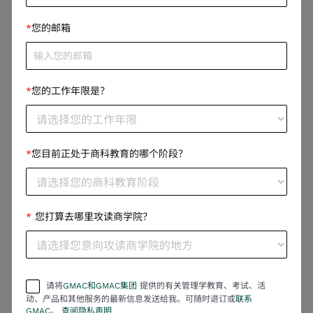
合去商业领域。另外律师是一个风险厌恶型的职业，大家
*
您的邮箱
在看一个交易的时候，可能会更多的看它的风险点，而不
是看到它机遇的那一面。但我会觉得这个交易很不错，这
里面有很多正面因素upside，而不是那种更容易看到负面
*
您的工作年限是？
可能的人。所以在我从业的过程中，我已经比较确定自己
之后会走创业的路径
。
”
“在这个过程中我自己也有比较多的成长和思考，同时我发
*
您目前正处于商科教育的哪个阶段？
现自己的兴趣是怎样用商业的力量去形成社会影响力，用
商业的力量去解决社会问题。所以我设立了一个社会企业
叫China Youth of tomorrow，帮助国内的贫困大学
*
您打算去哪里攻读商学院？
生。。想要来Oxford读MBA，也是因为Oxford MBA其实
是在社会影响力是非常强的。我刚入学，有自己想要去的
方向，也在利用牛津的这个平台的资源去不断地做一些新
的探索和尝试。”
请将
GMAC和GMAC集团
提供的有关管理学教育、考试、活
动、产品和其他服务的最新信息发送给我。可随时退订或
联系
GMAT助力她们追逐梦想
GMAC
。
查阅隐私声明