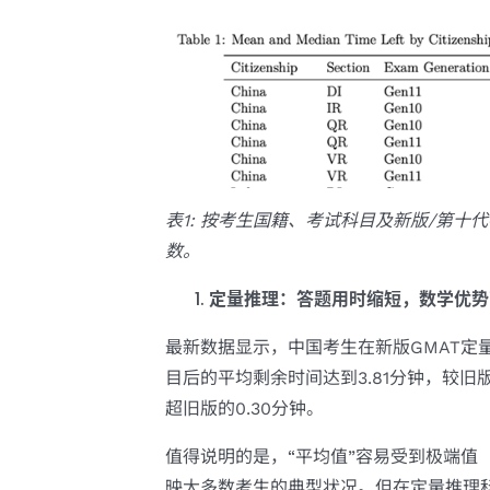
表1: 按考生国籍、考试科目及新版/第
数。
定量推理：答题用时缩短，数学优势
最新数据显示，中国考生在新版GMAT定
目后的平均剩余时间达到3.81分钟，较旧版
超旧版的0.30分钟。
值得说明的是，“平均值”容易受到极端值
映大多数考生的典型状况。但在定量推理