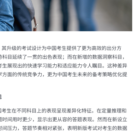
，其升级的考试设计为中国考生提供了更为高效的出分方
势科目延续了一贯的出色表现；而在新增的数据洞察科目，
考生展现出的快速学习能力和适应能力令人瞩目。这种差异
学方面的传统竞争力，更为中国考生未来的备考策略优化提
现
国考生在不同科目上的表现呈现差异化特征。在定量推理和
题时间用时更少，显示出更从容的答题表现。然而在新设立
时间压力，答题节奏相对紧张，表明新版考试对考生的数据