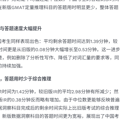
新版GMAT定量推理科目的答题用时明显更少，整体答题
与答题速度大幅提升
国考生同样表现出色：平均剩余答题时间达到1.39分钟，较
时间更是从旧版的0.08分钟大幅增长至0.53分钟。这一进步
整，例如删除了分析性写作、降低了对词汇量的要求等，同
的持续加强。
，答题用时少于综合推理
间为1.42分钟，较旧版IR的平均2.98分钟有所减少；然
版IR的0.38分钟反而略有增加。由于中位数更能够反映普遍
据洞察科目完成后的剩余时间实际上比旧版考试的综合推理
，新版数据洞察科目的答题时间更为宽裕，展现出了中国考