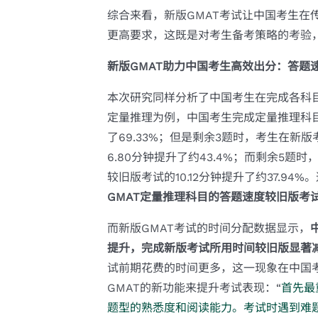
综合来看，新版GMAT考试让中国考生在
更高要求，这既是对考生备考策略的考验
新版
GMAT
助力中国考生
高效出分：答题
本次研究同样分析了中国考生在完成各科
定量推理为例，中国考生完成定量推理科目时
了69.33%；但是剩余3题时，考生在新
6.80分钟提升了约43.4%；而剩余5题
较旧版考试的10.12分钟提升了约37.94
GMAT
定量推理科目的答题速度较旧版考
而新版GMAT考试的时间分配数据显示，
提升，完成新版考试所用时间较旧版显著
试前期花费的时间更多，这一现象在中国
GMAT的新功能来提升考试表现：“
首先最
题型的熟悉度和阅读能力。考试时遇到难