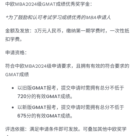
中欧MBA2024级GMAT成绩优秀奖学金：
*
为了鼓励和认可考试学习成绩优秀的
MBA
申请人
金额及发放：3万元人民币，缴纳第一期学费时，一次性抵
扣学费。
申请资格：
符合中欧MBA2024级申请要求，且拥有有效的符合要求的
GMAT成绩
以旧版GMAT报考，提交申请时需拥有总分不低于
720分的有效GMAT成绩。
以新版GMAT报考，提交申请时需拥有总分不低于
675分的有效GMAT成绩。
评选依据：满足申请条件即可发放。可叠加其他中欧奖学