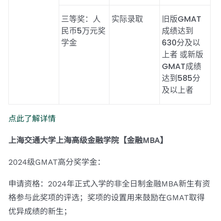
三等奖：人
实际录取
旧版GMAT
民币5万元奖
成绩达到
学金
630分及以
上者 或新版
GMAT成绩
达到585分
及以上者
点此了解详情
上海交通大学上海高级金融学院【金融
MBA
】
2024级GMAT高分奖学金：
申请资格：2024年正式入学的非全日制金融MBA新生有资
格参与此奖项的评选；奖项的设置用来鼓励在GMAT取得
优异成绩的新生；