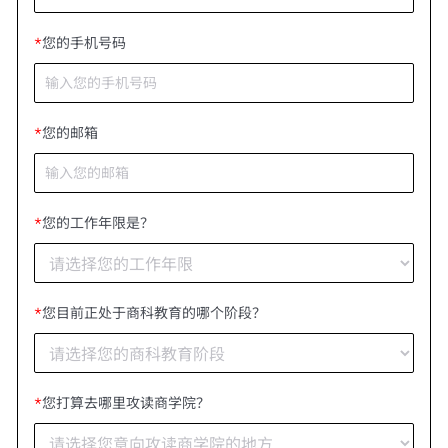
*
您的手机号码
*
您的邮箱
*
您的工作年限是？
*
您目前正处于商科教育的哪个阶段？
*
您打算去哪里攻读商学院？