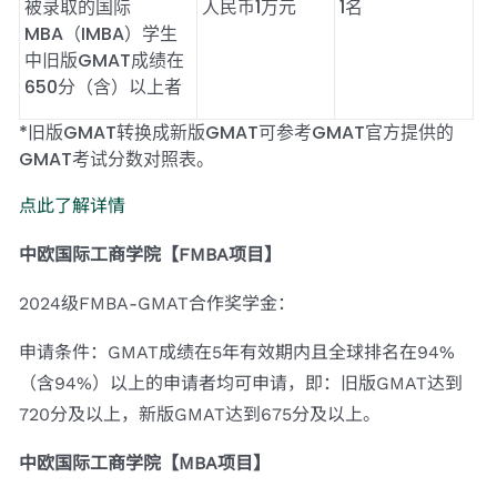
被录取的国际
人民币1万元
1名
MBA（IMBA）学生
中旧版GMAT成绩在
650分（含）以上者
*旧版GMAT转换成新版GMAT可参考GMAT官方提供的
GMAT考试分数对照表。
点此了解详情
中欧国际工商学院【
FMBA
项目】
2024级FMBA-GMAT合作奖学金：
申请条件：GMAT成绩在5年有效期内且全球排名在94%
（含94%）以上的申请者均可申请，即：旧版GMAT达到
720分及以上，新版GMAT达到675分及以上。
中欧国际工商学院【
MBA
项目】