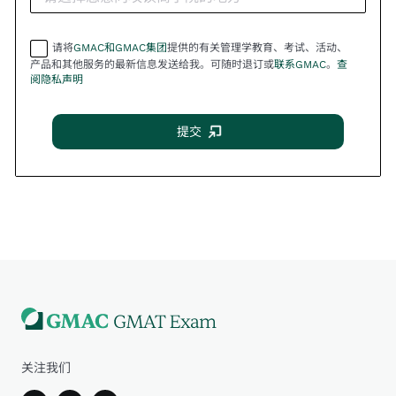
请将
GMAC和GMAC集团
提供的有关管理学教育、考试、活动、
产品和其他服务的最新信息发送给我。可随时退订或
联系GMAC
。
查
阅隐私声明
关注我们