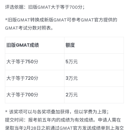
评选依据：旧版GMAT大于等于700分；
*旧版GMAT转换成新版GMAT可参考GMAT官方提供的
GMAT考试分数对照表。
旧版GMAT成绩
额度
大于等于750分
5万元
大于等于720分
3万元
大于等于700分
2万元
* 该奖项可以与各奖项叠加获得，但以学费为上限；
提交时间：报考前五年内的成绩为有效成绩。申请人需在
录取当年2月28日之前通过GMAT官方发送成绩单到上海交