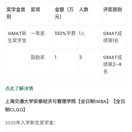
奖学金类
奖项
金额（万
人数
评奖原则
别
元）
GMAT新
一等奖
100%学费
1人
GMAT成
生奖学金
绩第1名
鼓励奖
1
3
GMAT成
绩第2-4
名
点此了解详情
上海交通大学安泰经济与管理学院【全日制
IMBA
】【全日
制
CLGO
】
2025年入学新生奖学金：