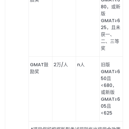
80，或新
版
GMAT≥6
25，且未
获一、
二、三等
奖
GMAT鼓
2万/人
n人
旧版
励奖
GMAT≥6
50且
<680，
或新版
GMAT≥6
05且
<625