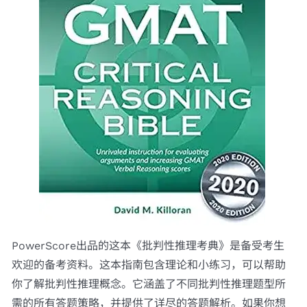
PowerScore出品的这本《批判性推理考典》是备受考生
欢迎的备考资料。这本指南包含理论和小练习，可以帮助
你了解批判性推理概念。它涵盖了不同批判性推理题型所
需的所有答题策略，并提供了详尽的答题解析。如果你想