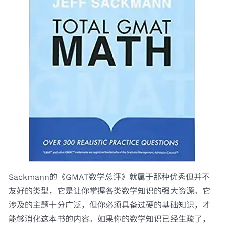
Sackmann的《GMAT数学总评》就属于那种优秀但并不
友好的类型，它是让你掌握各类数学知识的强大资源。它
涉及的主题十分广泛，但你必须具备过硬的基础知识，才
能够消化这本书的内容。如果你的数学知识已经生疏了，