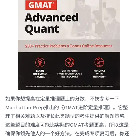
如果你想提高在定量推理题上的分数，不妨参考一下
Manhattan Prep推出的《GMAT进阶定量推理》。它整
理了相关难题以及擅长此类题型的考生提供的解题策略。
这些题目的难度可能比实际的GMAT考题更高，所以这是
确保你领先他人的一个好方法。在完成专项复习后，你还