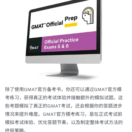
除了使用GMAT官方备考书，你还可以通过GMAT官方模
考练习，获得真正的考试体验并接触额外的模拟试题。这
些考题模拟了真正的GMAT考试，还会根据你的答题进步
情况来提升难度。GMAT官方模考练习，是在正式考试前
模拟考试体验、优化答题节奏，以及制定整体考试方法的
终极策略。