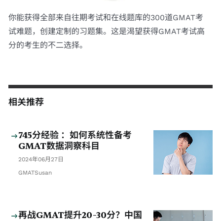
你能获得全部来自往期考试和在线题库的300道GMAT考
试难题，创建定制的习题集。这是渴望获得GMAT考试高
分的考生的不二选择。
相关推荐
745分经验 ：如何系统性备考
GMAT数据洞察科目
2024年06月27日
GMATSusan
再战GMAT提升20-30分？中国