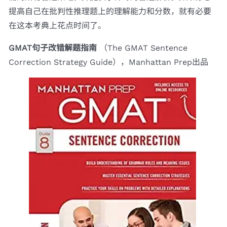
提高自己在批判性推理题上的理解能力和分数，就有必要
在这本考典上花点时间了。
GMAT句子改错解题指南
（The GMAT Sentence
Correction Strategy Guide），Manhattan Prep出品