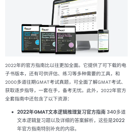
2022年的官方指南比以往更加全面。它提供了可下载的电
子书版本，还有可供评估、练习等多种需要的工具，和
2000多道往期GMAT考试真题，可全面了解GMAT考试、
获取逐步指导，一套在手，备考无忧。此外，2022年官方
全套指南中还包含了以下资源：
2022年GMAT文本逻辑推理复习官方指南
340多道
文本逻辑复习题以及详细的答案解析，这些是2022
年官方指南特别补充的内容。