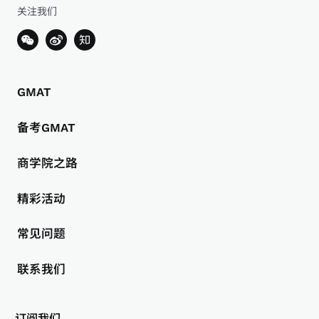
关注我们
GMAT
备考GMAT
商学院之路
精彩活动
常见问题
联系我们
订阅我们