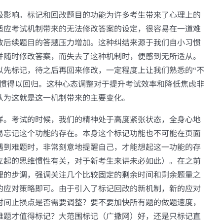
极影响。标记和回改题目的功能为许多考生带来了心理上的
适应考试机制带来的无法修改答案的设定，很容易在一道难
致后续题目的答题压力增加。这种纠结来源于我们自小习惯
并随时修改答案，而失去了这种机制时，便感到无所适从。
以先标记，待之后再回来修改，一定程度上让我们熟悉的“不
习惯得以回归。这种心态调整对于提升考试效率和降低焦虑非
认为这就是这一机制带来的主要变化。
样。考试的时候，我们的精神处于高度紧张状态，全身心地
易忘记这个功能的存在。本身这个标记功能也不可能在页面
遇到难题时，非常刻意地提醒自己，才能想起这一功能的存
立起的思维惯性有关，对于新考生来讲未必如此）。在之前
理的步调，强调关注几个比较固定的剩余时间和剩余题量之
的应对策略即可。由于引入了标记回改的新机制，新的应对
时间止损点是否需要调整？要不要加快所有题的做题速度，
难题才值得标记？大范围标记（广撒网）好，还是只标记直