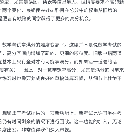
ghts题型，尤其是读图、读表等信息量大、但精度要求不高的题
两个变化，最终使Verbal科目在总分中的权重从旧版的
但是语言有缺陷的同学获得了更多的高分机会。
，数学考试拿满分的难度变高了。这里并不是说数学考试的
了，高分区间内增加了新的、更细的颗粒度。旧版中错两道
在基本上只有全对才有可能拿满分，而如果错一道题的话，
难度有关）。因此，对于数学想拿高分，尤其是满分的同学来
常练习时也需要养成良好的草稿演算习惯，从细节上杜绝不
，想聚焦于考试提供的一项新功能上：新考试允许同学在考
后仍有时间剩余的情况下进行回改。这一功能的加入，无论
角度出发，非常值得我们深入审视。