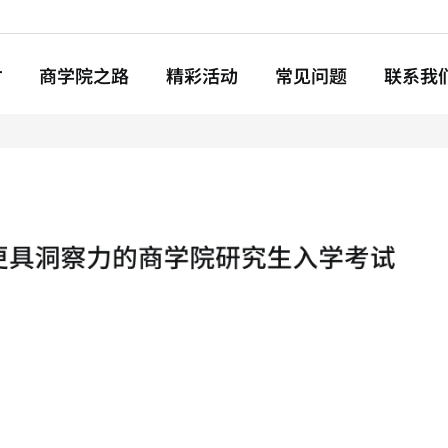
ba.com
T
商学院之路
精彩活动
常见问题
联系我
申请指南
文书撰写
面试须知
推荐信准备
简历技巧
奖学金&费用
入学考试