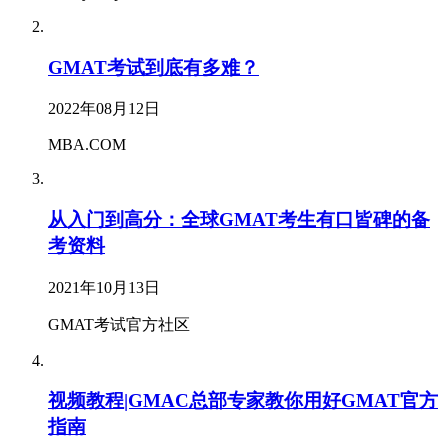
GMAT考试到底有多难？
2022年08月12日
MBA.COM
从入门到高分：全球GMAT考生有口皆碑的备
考资料
2021年10月13日
GMAT考试官方社区
视频教程|GMAC总部专家教你用好GMAT官方
指南