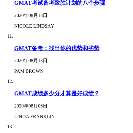
GMAT考试备考致胜计划的八个步骤
2020年08月18日
NICOLE LINDSAY
GMAT备考：找出你的优势和劣势
2020年08月13日
PAM BROWN
GMAT成绩多少分才算是好成绩？
2020年08月06日
LINDA FRANKLIN