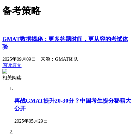
备考策略
GMAT数据揭秘：更多答题时间，更从容的考试体
验
2025年09月09日 来源：GMAT团队
阅读原文
相关阅读
再战GMAT提升20-30分？中国考生提分秘籍大
公开
2025年05月29日