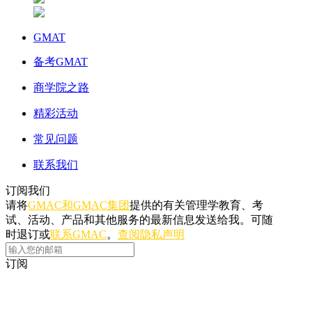
GMAT
备考GMAT
商学院之路
精彩活动
常见问题
联系我们
订阅我们
请将
GMAC和GMAC集团
提供的有关管理学教育、考
试、活动、产品和其他服务的最新信息发送给我。可随
时退订或
联系GMAC
。
查阅隐私声明
订阅