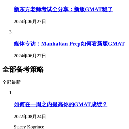
新东方老师考试全分享：新版GMAT稳了
2024年06月27日
媒体专访：Manhattan Prep如何看新版GMAT
2024年06月27日
全部备考策略
全部
最新
如何在一周之内提高你的GMAT成绩？
2022年08月24日
Stacey Koprince