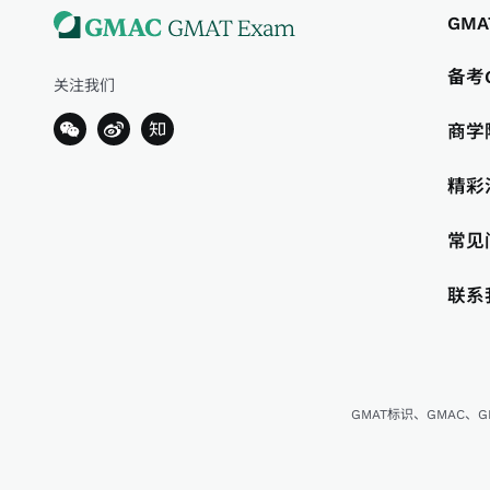
GMA
备考
关注我们
商学
精彩
常见
联系
GMAT标识、GMAC、GM