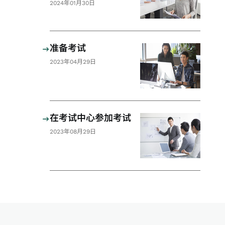
2024年01月30日
准备考试
2023年04月29日
在考试中心参加考试
2023年08月29日